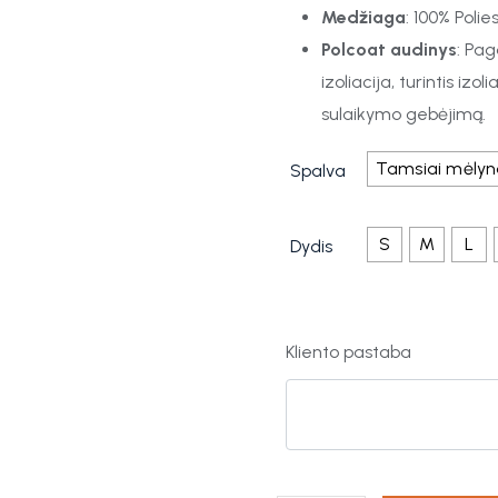
Medžiaga
: 100% Polie
Polcoat audinys
: Pag
izoliacija, turintis iz
sulaikymo gebėjimą.
Tamsiai mėly
Spalva
S
M
L
Dydis
Kliento pastaba