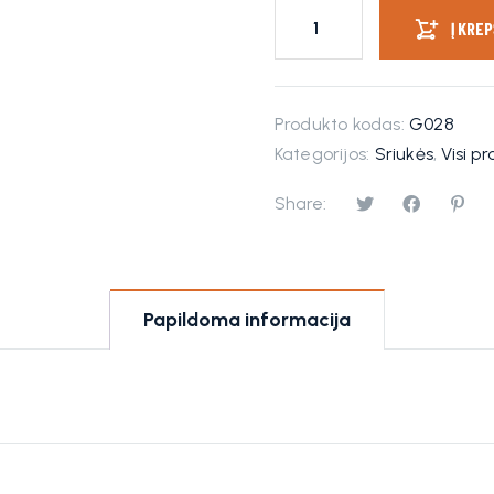
Į KREP
Produkto kodas:
G028
Kategorijos:
Sriukės
,
Visi p
Share:
Papildoma informacija