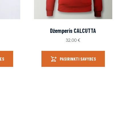
A
Džemperis CALCUTTA
32,00
€
BES
PASIRINKTI SAVYBES