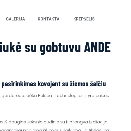
GALERIJA
KONTAKTAI
KREPŠELIS
riukė su gobtuvu ANDE
 pasirinkimas kovojant su žiemos šalčiu
ų garderobe, dėka Polcoat technologijos ji yra puikus
iš daugiasluoksnio audinio su itin lengva izoliacija,
 maksimaliai padidina šilumos sulaikymą. Jo tikslas yra