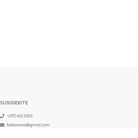
SUSISIEKITE
+370 612 61155
fadainava@gmail.com