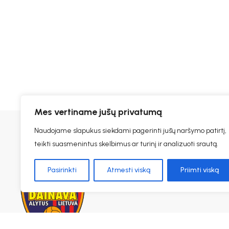
Mes vertiname jūsų privatumą
Naudojame slapukus siekdami pagerinti jūsų naršymo patirtį,
teikti suasmenintus skelbimus ar turinį ir analizuoti srautą.
Pasirinkti
Atmesti viską
Priimti viską