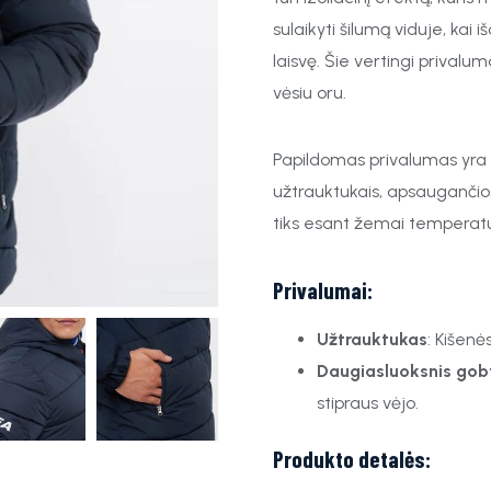
sulaikyti šilumą viduje, kai 
laisvę. Šie vertingi privalum
vėsiu oru.
Papildomas privalumas yra p
užtrauktukais, apsaugančios
tiks esant žemai temperatū
Privalumai:
Užtrauktukas
: Kišenė
Daugiasluoksnis gob
stipraus vėjo.
Produkto detalės: