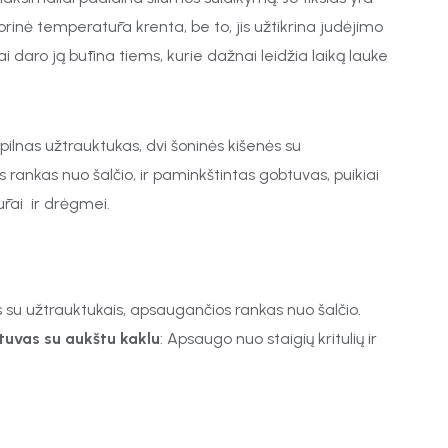
išorinė temperatūra krenta, be to, jis užtikrina judėjimo
ai daro ją būtina tiems, kurie dažnai leidžia laiką lauke
ilnas užtrauktukas, dvi šoninės kišenės su
 rankas nuo šalčio, ir paminkštintas gobtuvas, puikiai
rai ir drėgmei.
s su užtrauktukais, apsaugančios rankas nuo šalčio.
tuvas su aukštu kaklu
: Apsaugo nuo staigių kritulių ir