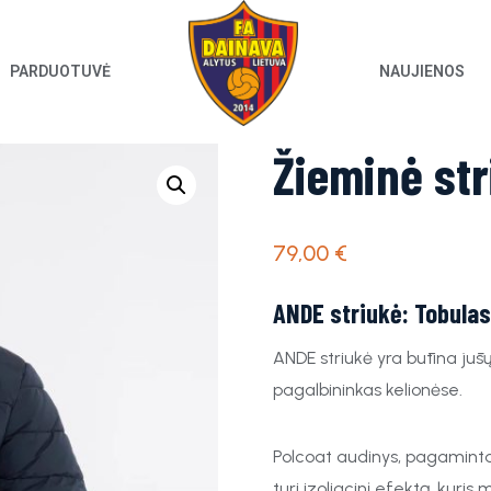
PARDUOTUVĖ
NAUJIENOS
Žieminė st
79,00
€
ANDE striukė: Tobulas
ANDE striukė yra būtina jūs
pagalbininkas kelionėse.
Polcoat audinys, pagamintas 
turi izoliacinį efektą, kuris