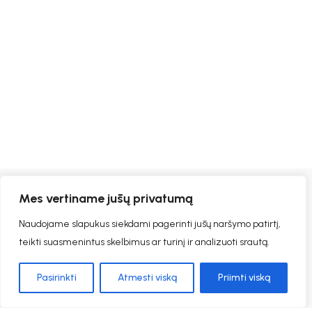
Mes vertiname jūsų privatumą
Naudojame slapukus siekdami pagerinti jūsų naršymo patirtį,
teikti suasmenintus skelbimus ar turinį ir analizuoti srautą.
Pasirinkti
Atmesti viską
Priimti viską