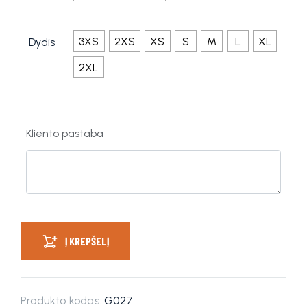
3XS
2XS
XS
S
M
L
XL
Dydis
2XL
Kliento pastaba
Į KREPŠELĮ
Produkto kodas:
G027