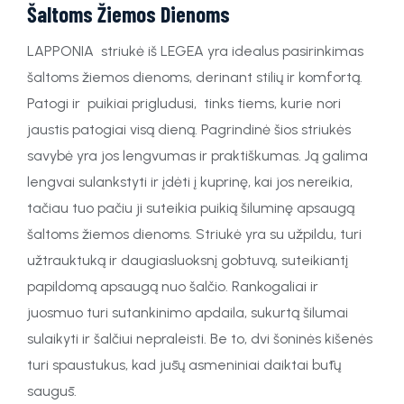
Šaltoms Žiemos Dienoms
LAPPONIA striukė iš LEGEA yra idealus pasirinkimas
šaltoms žiemos dienoms, derinant stilių ir komfortą.
Patogi ir puikiai prigludusi, tinks tiems, kurie nori
jaustis patogiai visą dieną. Pagrindinė šios striukės
savybė yra jos lengvumas ir praktiškumas. Ją galima
lengvai sulankstyti ir įdėti į kuprinę, kai jos nereikia,
tačiau tuo pačiu ji suteikia puikią šiluminę apsaugą
šaltoms žiemos dienoms. Striukė yra su užpildu, turi
užtrauktuką ir daugiasluoksnį gobtuvą, suteikiantį
papildomą apsaugą nuo šalčio. Rankogaliai ir
juosmuo turi sutankinimo apdaila, sukurtą šilumai
sulaikyti ir šalčiui nepraleisti. Be to, dvi šoninės kišenės
turi spaustukus, kad jūsų asmeniniai daiktai būtų
saugūs.