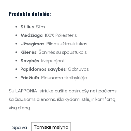
Produkto detalės:
Stilius
: Slim
Medžiaga
: 100% Poliesteris
Užsegimas
: Pilnas užtrauktukas
Kišenės
: Šoninės su spaustukais
Savybės
: Kvėpuojanti
Papildomos savybės
: Gobtuvas
Priežiūra
: Plaunama skalbyklėje
Su LAPPONIA striuke būsite pasiruošę net pačioms
šalčiausioms dienoms, išlaikydami stilių ir komfortą
visą dieną.
Tamsiai mėlyna
Spalva