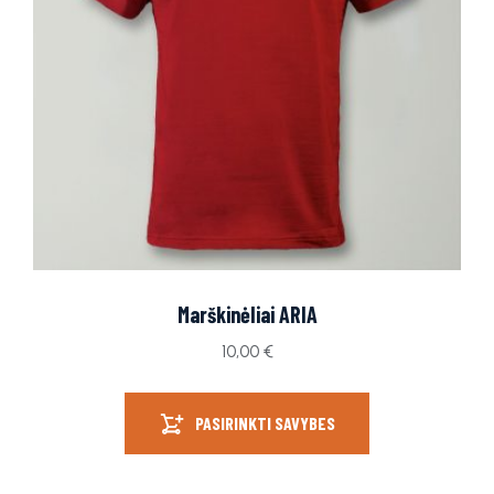
Marškinėliai ARIA
10,00
€
PASIRINKTI SAVYBES