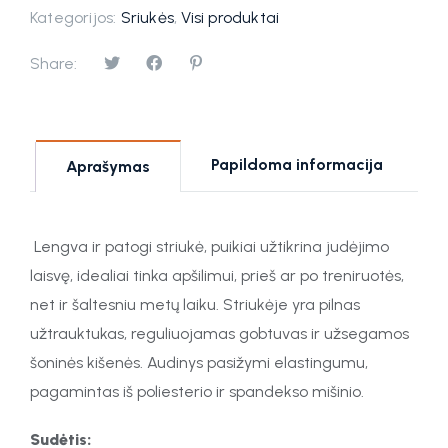
Kategorijos:
Sriukės
,
Visi produktai
Share:
Papildoma informacija
Aprašymas
Lengva ir patogi striukė, puikiai užtikrina judėjimo
laisvę, idealiai tinka apšilimui, prieš ar po treniruotės,
net ir šaltesniu metų laiku. Striukėje yra pilnas
užtrauktukas, reguliuojamas gobtuvas ir užsegamos
šoninės kišenės. Audinys pasižymi elastingumu,
pagamintas iš poliesterio ir spandekso mišinio.
Sudėtis: