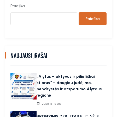
Paieška
Paieška
NAUJAUSI ĮRAŠAI
„Alytus – aktyvus ir pilietiškai
stiprus“ – daugiau judėjimo,
bendrystės ir atsparumo Alytaus
regione
2026 16 liepos
BRONZINIS DEBIUTAS ELITINĖJE