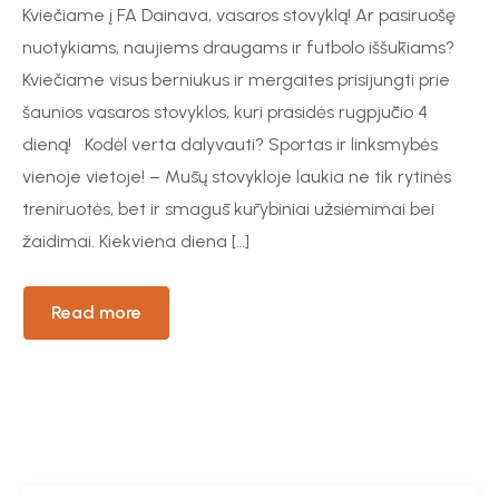
Kviečiame į FA Dainava, vasaros stovyklą! Ar pasiruošę
nuotykiams, naujiems draugams ir futbolo iššūkiams?
Kviečiame visus berniukus ir mergaites prisijungti prie
šaunios vasaros stovyklos, kuri prasidės rugpjūčio 4
dieną! Kodėl verta dalyvauti? Sportas ir linksmybės
vienoje vietoje! – Mūsų stovykloje laukia ne tik rytinės
treniruotės, bet ir smagūs kūrybiniai užsiėmimai bei
žaidimai. Kiekviena diena […]
Read more